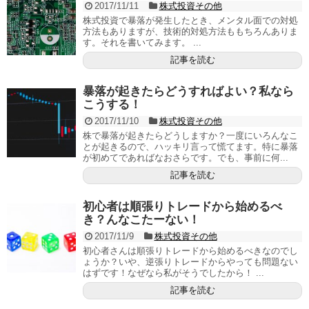
2017/11/11
株式投資その他
株式投資で暴落が発生したとき、メンタル面での対処
方法もありますが、技術的対処方法ももちろんありま
す。それを書いてみます。 ...
記事を読む
暴落が起きたらどうすればよい？私なら
こうする！
2017/11/10
株式投資その他
株で暴落が起きたらどうしますか？一度にいろんなこ
とが起きるので、ハッキリ言って慌てます。特に暴落
が初めてであればなおさらです。でも、事前に何...
記事を読む
初心者は順張りトレードから始めるべ
き？んなこたーない！
2017/11/9
株式投資その他
初心者さんは順張りトレードから始めるべきなのでし
ょうか？いや、逆張りトレードからやっても問題ない
はずです！なぜなら私がそうでしたから！ ...
記事を読む